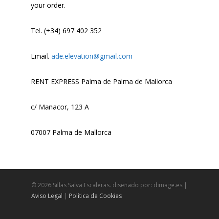
your order.
Tel. (+34) 697 402 352
Email.
ade.elevation@gmail.com
RENT EXPRESS Palma de Palma de Mallorca
c/ Manacor, 123 A
07007 Palma de Mallorca
© 2026 Sillas Salva Escaleras. diseñado por: dimage.es |
Aviso Legal
|
Política de Cookies